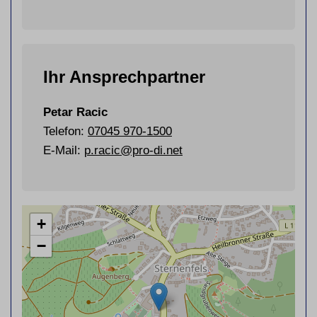
Ihr Ansprechpartner
Petar Racic
Telefon:
07045 970-1500
E-Mail:
p.racic@pro-di.net
+
−