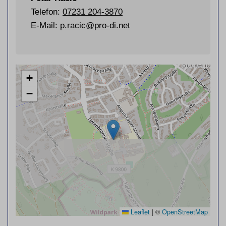
Telefon:
07231
204-3870
E-Mail:
p.racic@pro-di.net
+
−
Leaflet
|
©
OpenStreetMap