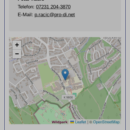
Telefon:
07231
204-3870
E-Mail:
p.racic@pro-di.net
+
−
Leaflet
|
©
OpenStreetMap