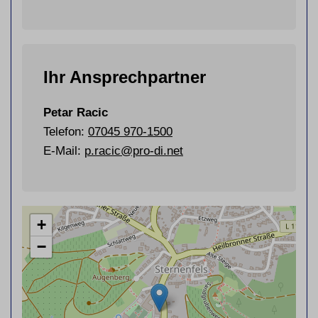
Ihr Ansprechpartner
Petar Racic
Telefon:
07045 970-1500
E-Mail:
p.racic@pro-di.net
+
−