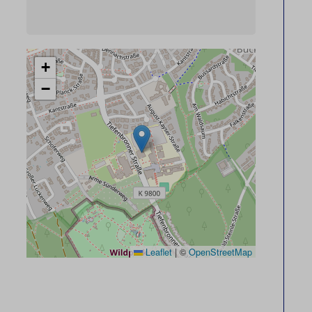
+
−
Leaflet
|
©
OpenStreetMap