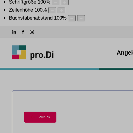
Schriftgröße
100
%
Zeilenhöhe
100
%
Buchstabenabstand
100
%
Ange
Zurück