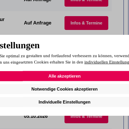
ur
Auf Anfrage
Infos & Termine
stellungen
IHK)
01.09.2026
Infos & Termine
Sie optimal zu gestalten und fortlaufend verbessern zu können, verwen
n uns eingesetzten Cookies erhalten Sie in den
individuellen Einstellun
01.09.2026
Infos & Termine
Alle akzeptieren
Notwendige Cookies akzeptieren
05.10.2026
Infos & Termine
Individuelle Einstellungen
05.10.2026
Infos & Termine