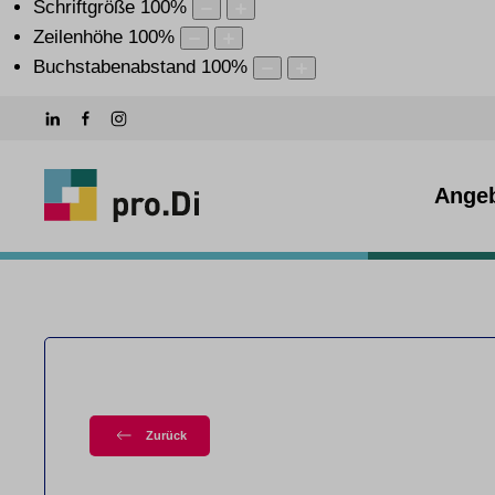
Schriftgröße
100
%
Zeilenhöhe
100
%
Buchstabenabstand
100
%
Ange
Zurück