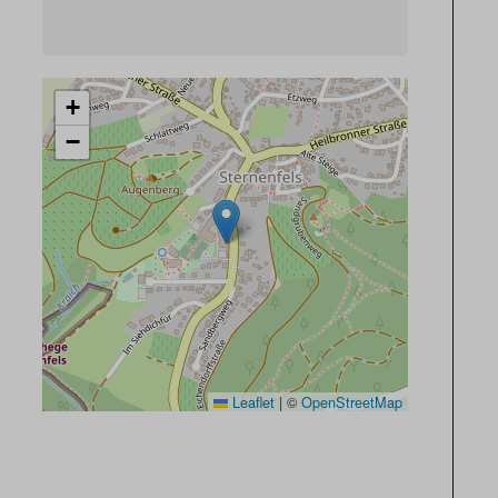
+
−
Leaflet
|
©
OpenStreetMap