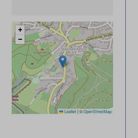
+
−
Leaflet
|
©
OpenStreetMap