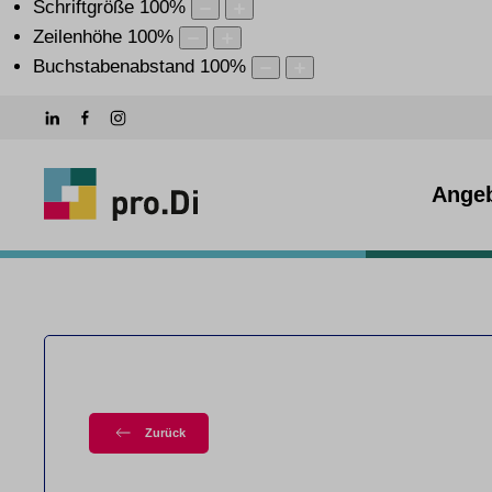
Schriftgröße
100
%
Zeilenhöhe
100
%
Buchstabenabstand
100
%
Ange
Zurück