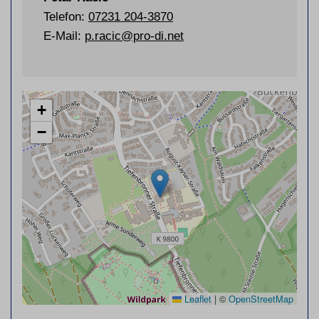
Telefon:
07231
204-3870
E-Mail:
p.racic@pro-di.net
+
−
Leaflet
|
©
OpenStreetMap