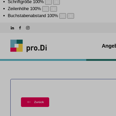
Schriftgröße
100
%
Zeilenhöhe
100
%
Buchstabenabstand
100
%
Ange
Zurück