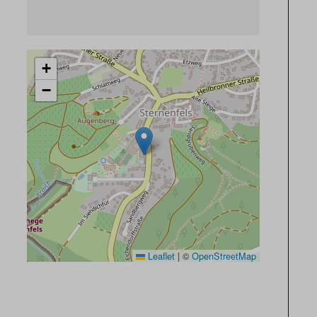
+
−
Leaflet
|
©
OpenStreetMap