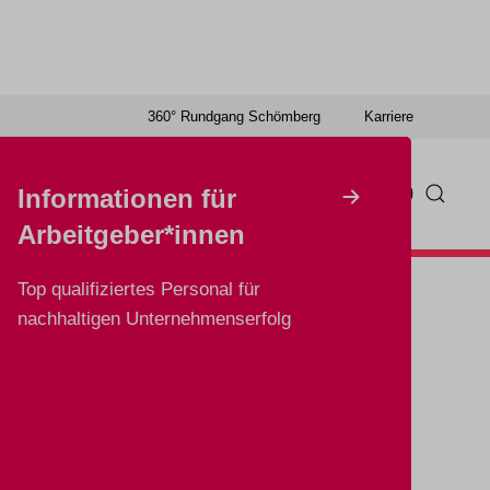
360° Rundgang Schömberg
Karriere
g
Wer wir sind
07084 933-0
Informationen für
ige Aus- oder Weiterbildung
Arbeitgeber*innen
Top qualifiziertes Personal für
nachhaltigen Unternehmenserfolg