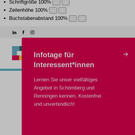
Schriftgröße
100
%
Zeilenhöhe
100
%
Buchstabenabstand
100
%
Ange
Infotage für
Interessent*innen
Lernen Sie unser vielfältiges
Angebot in Schömberg und
Renningen kennen. Kostenfrei
und unverbindlich!