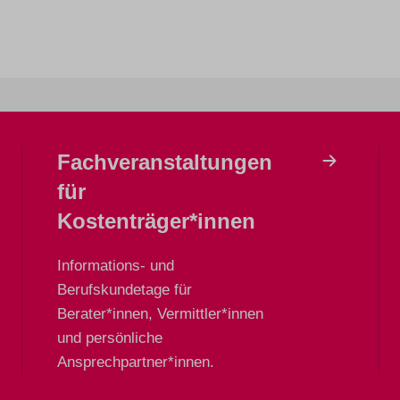
bote
Standorte
Finanzierung & Förderun
Fachveranstaltungen
Ihr Partner für eine hochwert
für
Kostenträger*innen
Informations- und
Berufskundetage für
Berater*innen, Vermittler*innen
und persönliche
Ansprechpartner*innen.