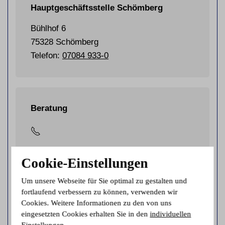
Hauptgeschäftsstelle Schömberg
Bühlhof 6
75328 Schömberg
Telefon:
07084 933-0
Beratung
Schömberg
Cookie-Einstellungen
Giuseppe Agnone
Um unsere Webseite für Sie optimal zu gestalten und
07084 933-7036
fortlaufend verbessern zu können, verwenden wir
E-Mail senden
Cookies. Weitere Informationen zu den von uns
eingesetzten Cookies erhalten Sie in den
individuellen