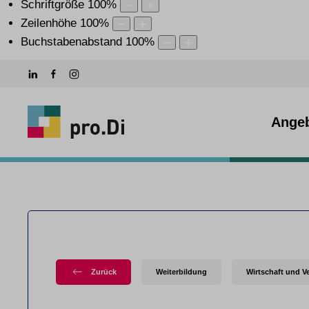
Schriftgröße
100
%
Zeilenhöhe
100
%
Buchstabenabstand
100
%
Ange
Zurück
Weiterbildung
Wirtschaft und V