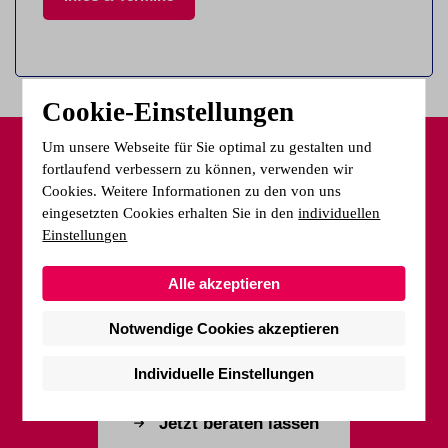
Cookie-Einstellungen
Um unsere Webseite für Sie optimal zu gestalten und
fortlaufend verbessern zu können, verwenden wir
Wie können wir Sie
Cookies. Weitere Informationen zu den von uns
eingesetzten Cookies erhalten Sie in den
individuellen
unterstützen?
Einstellungen
Sie haben Fragen oder wünschen eine kostenfreie
Alle akzeptieren
Beratung an unseren Standorten? Wir helfen Ihnen
Notwendige Cookies akzeptieren
gerne weiter.
Individuelle Einstellungen
Jetzt beraten lassen