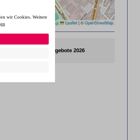
den wir Cookies. Weitere
Leaflet
|
©
OpenStreetMap
gen
Kursangebote 2026