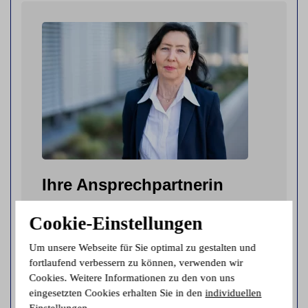
Ihre Ansprechpartnerin
Frau Zimmermann
Cookie-Einstellungen
Telefon:
0731 37935514
Um unsere Webseite für Sie optimal zu gestalten und
E-Mail:
r.zimmermann@pro-di.net
fortlaufend verbessern zu können, verwenden wir
Cookies. Weitere Informationen zu den von uns
eingesetzten Cookies erhalten Sie in den
individuellen
Einstellungen