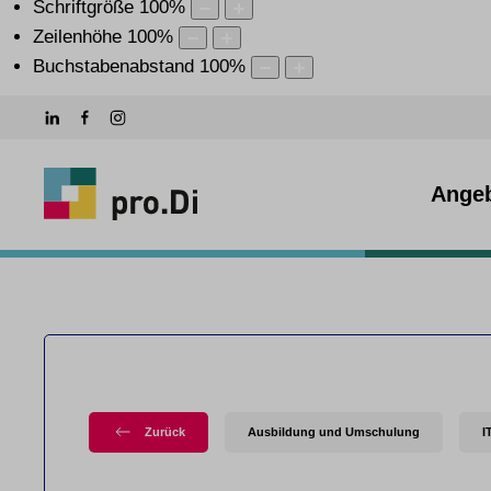
Schriftgröße
100
%
Zeilenhöhe
100
%
Buchstabenabstand
100
%
Ange
Zurück
Ausbildung und Umschulung
I