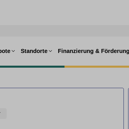
bote
Standorte
Finanzierung & Förderun
T