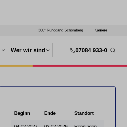
360° Rundgang Schömberg
Karriere
g
Wer wir sind
07084 933-0
Beginn
Ende
Standort
04.02.2027
02.02.2029
Renningen