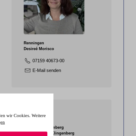
Renningen
Desireé Morisco
07159 40673-00
E-Mail senden
Anmeldung
den wir Cookies. Weitere
gen
Schömberg
Tina Klingenberg