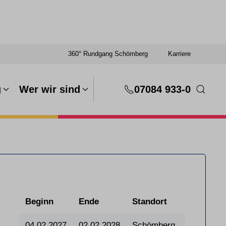
360° Rundgang Schömberg
Karriere
g
Wer wir sind
07084 933-0
Beginn
Ende
Standort
04.02.2027
02.02.2028
Schömberg