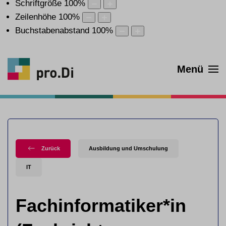
Schriftgröße
100
%
Zeilenhöhe
100
%
Buchstabenabstand
100
%
Menü
Zurück
Ausbildung und Umschulung
IT
Fachinformatiker*in